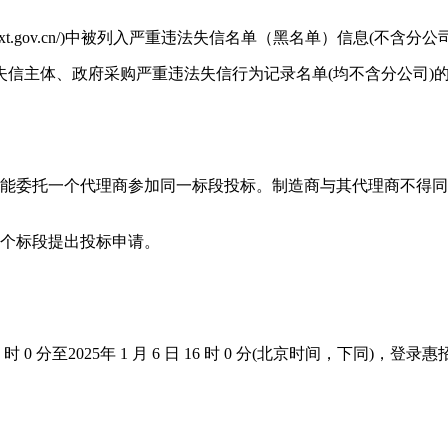
.gov.cn/)中被列入严重违法失信名单（黑名单）信息(不含分公司)及在“信用中国
信主体、政府采购严重违法失信行为记录名单(均不含分公司)
，仅能委托一个代理商参加同一标段投标。制造商与其代理商不得
对1个标段提出投标申请。
时 0 分至2025年 1 月 6 日 16 时 0 分(北京时间，下同)，登录惠招标