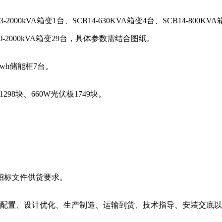
VA箱变1台、SCB14-630KVA箱变4台、SCB14-800KVA箱变5
、S20-2000kVA箱变29台，具体参数需结合图纸。
kwh储能柜7台。
98块、660W光伏板1749块。
足招标文件供货要求。
选型配置、设计优化、生产制造、运输到货、技术指导、安装交底