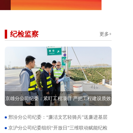
纪检监察
更多+
京雄分公司纪委：紧盯工程项目 严把工程建设质效
邢汾分公司纪委：“廉洁文艺轻骑兵”送廉进基层
活动圆满收官
京沪分公司纪委组织“开放日”三维联动赋能纪检