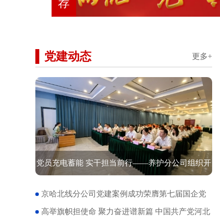
荐
党建动态
更多+
党员充电蓄能 实干担当前行——养护分公司组织开
展2026年党员教育培训
京哈北线分公司党建案例成功荣膺第七届国企党
建创新优秀案例
高举旗帜担使命 聚力奋进谱新篇 中国共产党河北