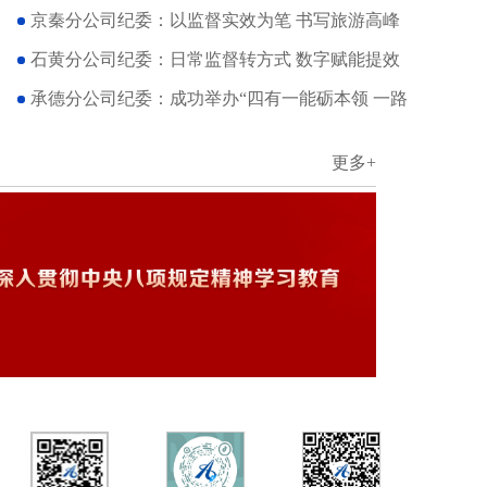
工作提质增效
京秦分公司纪委：以监督实效为笔 书写旅游高峰
交通保障“圆满篇章”
石黄分公司纪委：日常监督转方式 数字赋能提效
能
承德分公司纪委：成功举办“四有一能砺本领 一路
清廉迎国庆”主题演讲比赛
更多+