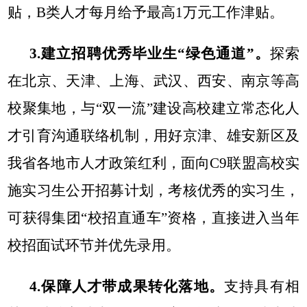
贴，B类人才每月给予最高1万元工作津贴。
3.建立招聘优秀毕业生“绿色通道”。
探索
在北京、天津、上海、武汉、西安
、南京
等高
校聚集地，
与“双一流”建设高校建立常态化人
才引育沟通联络机制，用好京津、雄安新区及
我省各地市人才政策红利
，
面
向C9联盟高校实
施实
习生公开招募计划，
考核
优秀的实习生，
可获得集团“校招直通车”资格，直接进入当年
校招面试环节并优先录用。
4.保障
人才带成果转化落地。
支
持具有相