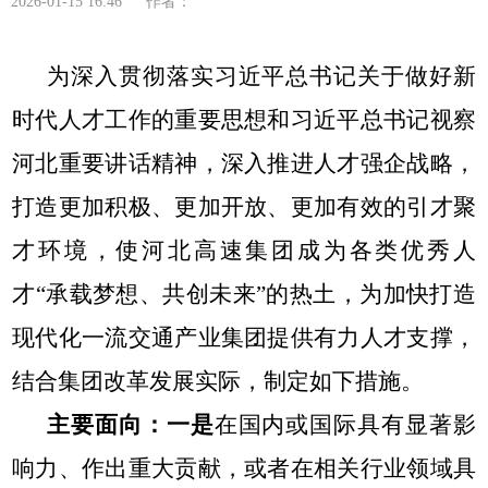
2026-01-15 16:46 作者：
为
深入贯彻落实
习
近平
总书记关于做好新
时代人才工作的重要思
想和
习
近平
总书记视察
河北
重要讲话精神，
深入推进人才强企战略
，
打造
更加积极、更加开放、更加有效的
引才聚
才环境
，使河北高速集团
成为各类优秀人
才“
承载梦想
、
共创
未来”的热土，为
加快打造
现代化
一流交通产业集团提供
有力人才支撑
，
结合集团改革发展实际，制定
如下
措施。
主要面向：
一是
在国内或国际具有显著影
响力、作出重大贡献，或者在相关行业领域具