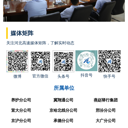
媒体矩阵
关注河北高速媒体矩阵，了解实时动态
抖音号
官方微信
快手号
微博
头条号
所属单位
养护分公司
冀翔通公司
燕赵驿行集团
宣大分公司
京哈北线分公司
邢汾分公司
京沪分公司
承德分公司
大广分公司