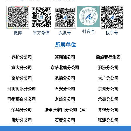
抖音号
官方微信
快手号
微博
头条号
所属单位
养护分公司
冀翔通公司
燕赵驿行集团
宣大分公司
京哈北线分公司
邢汾分公司
京沪分公司
承德分公司
大广分公司
邢衡衡水分公司
石安分公司
京秦分公司
邢衡邢台分公司
京雄分公司
承秦分公司
荣乌分公司
张承张家口分公司（延
青银分公司
廊坊分公司
崇分公司）
石黄分公司
张涿分公司