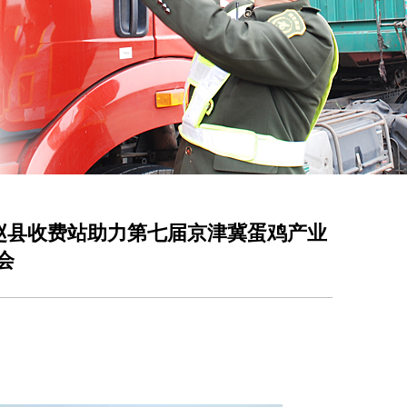
赵县收费站助力第七届京津冀蛋鸡产业
会