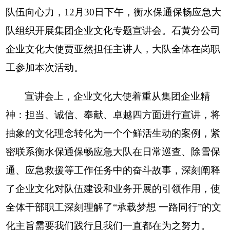
队伍向心力，
12月30日下午
，衡水保通保畅应急大
队组织开展集团企业文化专题宣讲会。石黄分公司
企业文化大使贾
亚然
担任主讲人，大队全体在岗职
工参加本次活动。
宣讲会上，
企业文化大使着重从集团企业精
神：担当、诚信、奉献、卓越四方面进行宣讲
，将
抽象的文化理念转化为一个个鲜活生动的案例，紧
密联系衡水保通保畅应急大队在
日常巡查
、除
雪
保
通、应急救援等
工作
任务中的奋斗故事，深刻阐释
了企业文化对队伍建设和业务开展的引领作用
，使
全体干部职工深刻理解了
“
承载梦想
一路同行
”的
文
化主旨需要我们践行且我们一直都在为之努力
。