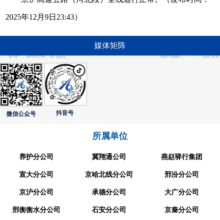
2025年12月9日23:43）
媒体矩阵
抖音号
微信公众号
所属单位
养护分公司
冀翔通公司
燕赵驿行集团
宣大分公司
京哈北线分公司
邢汾分公司
京沪分公司
承德分公司
大广分公司
邢衡衡水分公司
石安分公司
京秦分公司