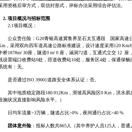
采用资格后审方式，双信封形式，评标办法采用综合评估法
。
2.
项目概况与招标范围
2.1
项目概况
：
公众责任险：
G20青银高速冀鲁界至石太互通段 国家高速公路
Km，采用双向四车道高速公路标准建设，设计速度采用120 Km/h，
中桥1878m/ 30座，隧道0 m/ 0 座，涵洞72道，互通式立交 12 
线设置端口收费站0处，匝道收费站10处，服务区4处，保通保畅
系统有：无。
是否通过
ISO 39001道路安全体系认证：否。
其中地质稳定路段
180.912Km，滑坡高风险区0 Km，
设施状况直接影响风险水平。）
日均车流量
>3万辆，隧道占比>0%，夜间通行占比>40 %
团体意外险
：投标人数共
865人（其中养护人员125人，普通