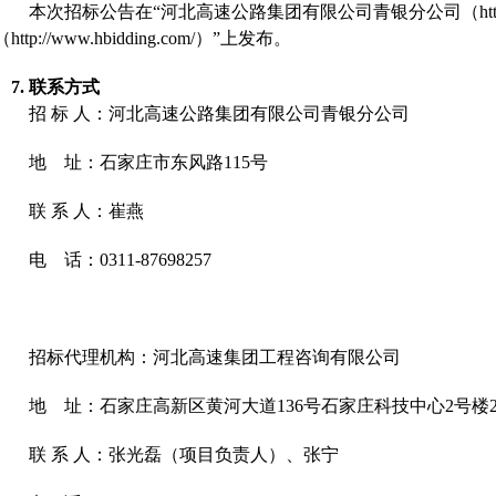
本次招标公告在
“
河北高速公路集团有限公司青银分公司（
ht
（
http://www.hbidding.com/
）
”
上发布。
7.
联系方式
招
标
人：河北高速公路集团有限公司青银分公司
地
址：石家庄市东风路
115号
联
系
人：崔燕
电
话：
0311-87698257
招标代理机构：
河北高速集团工程咨询有限公司
地
址：
石家庄高新区黄河大道
136号石家庄科技中心2号楼22
联
系
人：
张光磊（
项目负责人）
、张宁