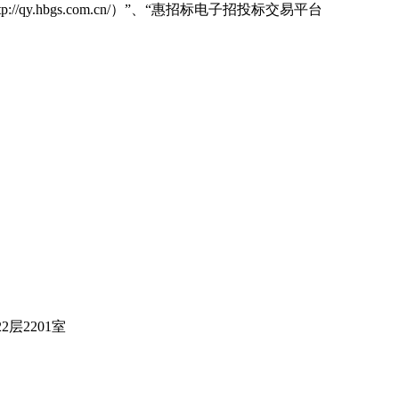
tp://qy.hbgs.com.cn/
）
”、“惠招标电子招投标交易平台
层2201室