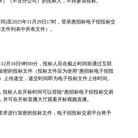
单）
（不含分公司）的投标人，不得参加投标。
下同
)
至
202
5
年
11
月
29
日
17
时，登录惠招标电子招投标交
标文件列表中所有文件）
。
年
12
月
16
日
9时
0
0分，投标人应在截止时间前通过互联
将加密的投标文件（投标文件应为使用“惠招标电子招投
件）上传递交，递交时间即为电子投标文件上传时间。
，投标人在开标时间可以登陆
“惠招标电子招投标交易
确认工作，并可在开标直播大厅观看开标视频直播。
要求进行加密的投标文件，电子招投标交易平台将予