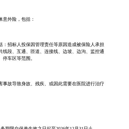
体意外险，包括：
括：招标人投保因管理责任等原因造成被保险人承担
共线段、互通、匝道、连接线、边坡、边沟、监控通
、停车区等范围。
害事故导致身故、残疾、或因此需要在医院进行治疗
服务期限自保单生效之日起
至
202
6
年
12
月
31
日止。