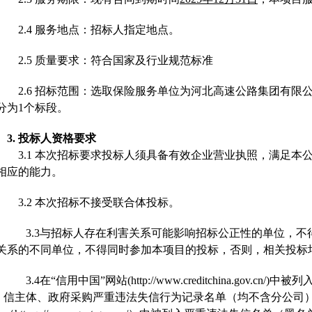
2
.
4
服务地点：招标人指定地点。
2.5 质量要求
：符合国家及行业规范标准
2.
6
招标
范围：
选取保险服务单位为
河北高速公路集团有限
分为
1
个标段。
3.
投标人资格要求
3.1
本次招标要求投标人须具备有效企业营业执照，
满足本
相应的能力。
3.2
本次招标不接受联合体投标。
3.3
与招标人存在利害关系可能影响招标公正性的单位，不
关系的不同单位，不得同时参加本项目的投标，否则，相关投标
3.4
在
“信用中国”网站(http://www.creditchina.gov.cn/
信主体
、政府采购严重违法失信行为记录名单（均不含分公司