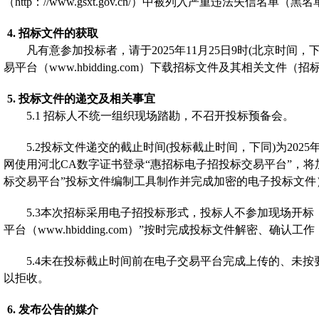
（
http：//www.gsxt.gov.cn/）中被列入
严重违法失信名单（黑名
4.
招标文件的获取
凡有意参加投标者，请于
202
5
年
11
月
25
日
9
时
(
北京时间，
易平台（
www.hbidding.com）
下载
招标文件及其相关文件（招
5.
投标文件的递交及相关事宜
5.1
招标人不统一组织现场踏勘，不召开投标预备会。
5.2
投标文件递交的截止时间
(投标截止时间，下同)为202
5
网使用河北CA数字证书登录“惠招标电子招投标交易平台”，
标交易平台”投标文件编制工具制作并完成加密的电子投标文
5.3
本次招标采用电子招投标形式，投标人不参加现场开标
平台（www.hbidding.com）”按时完成投标文件解密、
5.4
未在投标截止时间前在电子交易平台完成上传的、未按
以拒收。
6.
发布公告的媒介