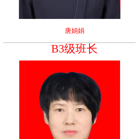
唐娟娟
B3级班长