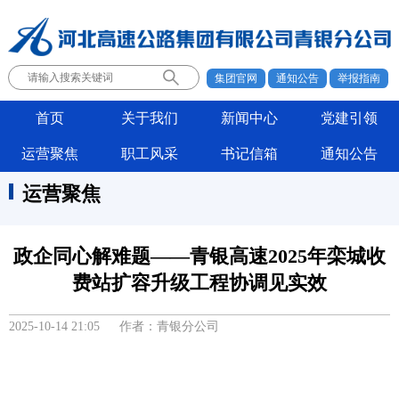
集团官网
通知公告
举报指南
首页
关于我们
新闻中心
党建引领
运营聚焦
职工风采
书记信箱
通知公告
运营聚焦
政企同心解难题——青银高速2025年栾城收
费站扩容升级工程协调见实效
2025-10-14 21:05 作者：青银分公司