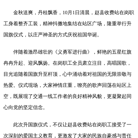
金秋送爽，丹桂飘香，10月1日清晨，赵县收费站在岗职
工身着整齐工装，精神抖擞地集结在站区广场，隆重举行升
国旗仪式，以庄严神圣的方式庆祝祖国华诞。
伴随着激昂雄壮的《义勇军进行曲》，鲜艳的五星红旗
冉冉升起、迎风飘扬。在岗职工全员肃立注目，高唱国歌，
目光追随着国旗升至杆顶，心中涌动着对祖国的无限崇敬与
热爱。仪式现场，大家神情庄重，嘹亮的歌声回荡在站区上
空，既展现了交通一线工作者的良好精神风貌，更凝聚起同
心向党的坚定信念。
此次升国旗仪式，不仅让赵县收费站在岗职工接受了一
次深刻的爱国主义教育，更激发了大家的民族自豪感与责任