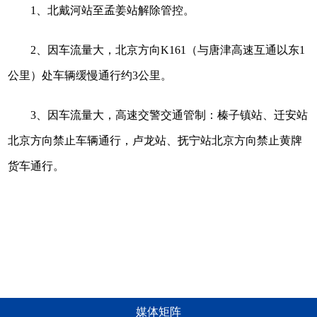
1
、北戴河站至孟姜站解除管控。
2
、因车流量大，北京方向
K161
（与唐津高速互通以东
1
公里）处车辆缓慢通行约
3
公里。
3
、因车流量大，高速交警交通管制：榛子镇站、迁安站
北京方向禁止车辆通行，卢龙站、抚宁站北京方向禁止黄牌
货车通行。
媒体矩阵