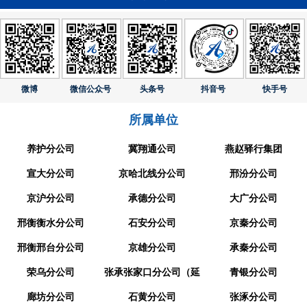
微博
微信公众号
头条号
抖音号
快手号
所属单位
养护分公司
冀翔通公司
燕赵驿行集团
宣大分公司
京哈北线分公司
邢汾分公司
京沪分公司
承德分公司
大广分公司
邢衡衡水分公司
石安分公司
京秦分公司
邢衡邢台分公司
京雄分公司
承秦分公司
荣乌分公司
张承张家口分公司（延
青银分公司
廊坊分公司
崇分公司）
石黄分公司
张涿分公司