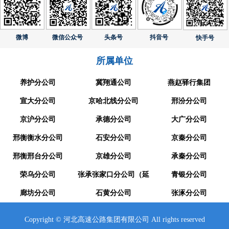
微博
微信公众号
头条号
抖音号
快手号
所属单位
养护分公司
冀翔通公司
燕赵驿行集团
宣大分公司
京哈北线分公司
邢汾分公司
京沪分公司
承德分公司
大广分公司
邢衡衡水分公司
石安分公司
京秦分公司
邢衡邢台分公司
京雄分公司
承秦分公司
荣乌分公司
张承张家口分公司（延
青银分公司
廊坊分公司
崇分公司）
石黄分公司
张涿分公司
Copyright © 河北高速公路集团有限公司 All rights reserved