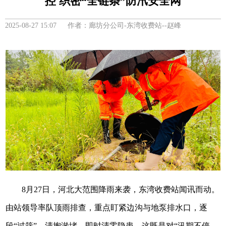
控 织密“全链条”防汛安全网
2025-08-27 15:07 作者：廊坊分公司-东湾收费站--赵峰
8月27日，河北大范围降雨来袭，东湾收费站闻讯而动。
由站领导率队顶雨排查，重点盯紧边沟与地泵排水口，逐
段“过筛”，清掏淤堵，即时清零隐患。这既是对“汛期不停、