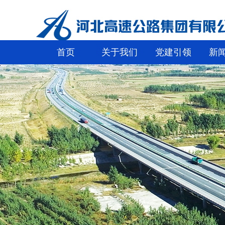
首页
关于我们
党建引领
新