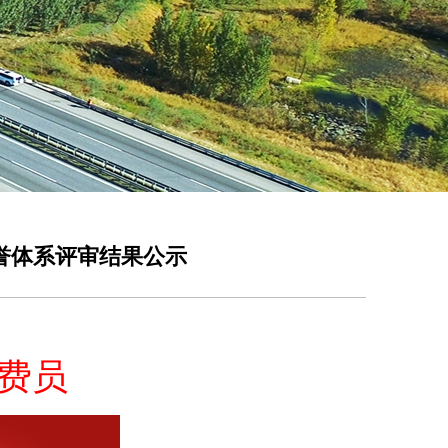
荣誉体系评审结果公示
收费员