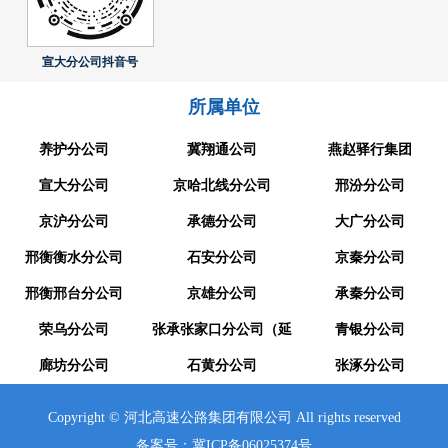
宣大分公司抖音号
所属单位
养护分公司
冀翔通公司
燕赵驿行集团
宣大分公司
京哈北线分公司
邢汾分公司
京沪分公司
承德分公司
大广分公司
邢衡衡水分公司
石安分公司
京秦分公司
邢衡邢台分公司
京雄分公司
承秦分公司
荣乌分公司
张承张家口分公司（延
青银分公司
廊坊分公司
崇分公司）
石黄分公司
张涿分公司
Copyright © 河北高速公路集团有限公司 All rights reserved
备案号：冀ICP备06025374号