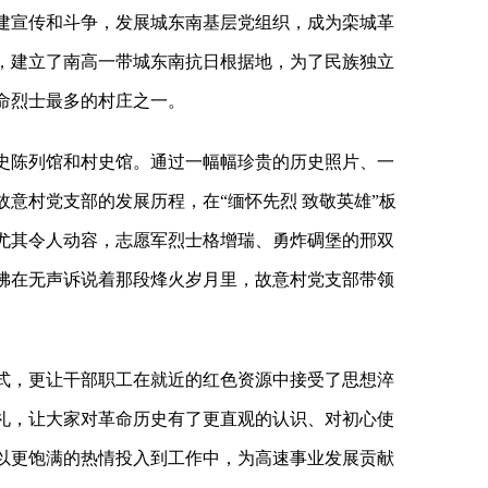
反封建宣传和斗争，发展城东南基层党组织，成为栾城革
，建立了南高一带城东南抗日根据地，为了民族独立
命烈士最多的村庄之一。
史陈列馆和村史馆。通过一幅幅珍贵的历史照片、一
意村党支部的发展历程，在“缅怀先烈 致敬英雄”板
尤其令人动容，志愿军烈士格增瑞、勇炸碉堡的邢双
佛在无声诉说着那段烽火岁月里，故意村党支部带领
式，更让干部职工在就近的红色资源中接受了思想淬
礼，让大家对革命历史有了更直观的认识、对初心使
以更饱满的热情投入到工作中，为高速事业发展贡献