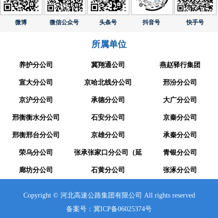
微博
微信公众号
头条号
抖音号
快手号
所属单位
养护分公司
冀翔通公司
燕赵驿行集团
宣大分公司
京哈北线分公司
邢汾分公司
京沪分公司
承德分公司
大广分公司
邢衡衡水分公司
石安分公司
京秦分公司
邢衡邢台分公司
京雄分公司
承秦分公司
荣乌分公司
张承张家口分公司（延
青银分公司
廊坊分公司
崇分公司）
石黄分公司
张涿分公司
Copyright © 河北高速公路集团有限公司 All rights reserved
备案号：冀ICP备06025374号