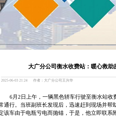
大广分公司衡水收费站：暖心救助
2025-06-03 21:24 作者：大广分公司王兴华
6月2日上午
，一辆
黑色
轿车
行驶至
衡水
站
收
常
通行
。当班副班长发现
后，迅速赶到现场
并
帮
定
该车
由于
电瓶亏电
而
抛锚
，
于是，
他
立即
联系