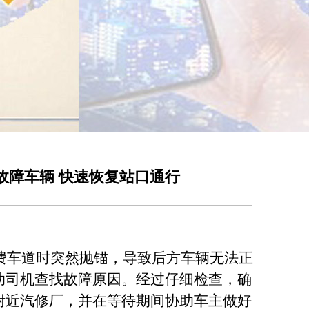
故障车辆 快速恢复站口通行
费
车道
时
突然抛锚，
导致
后方
车辆
无法
正
助
司机
查找
故障
原因
。
经过仔细检查，
确
附近
汽修厂，
并
在
等待期间
协助车主做好