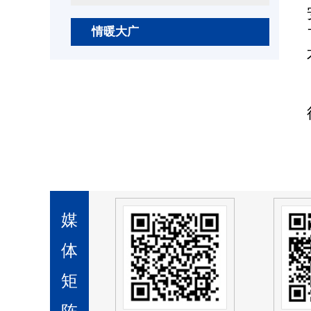
情暖大广
媒
体
矩