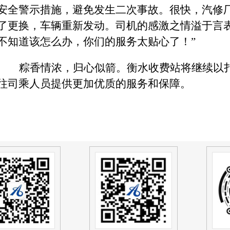
安全警示措施，避免发生二次事故。很快，汽修
了更换，
车辆重新发动
。
司机
的
感激之情溢于言
不知道该怎么办，你们的服务太贴心了！
”
粽香情浓，归心似箭。
衡水收费站将
继续
以
往司乘人员提供更加优质的服务和保障。