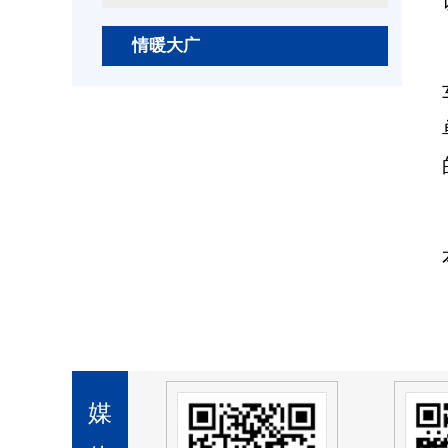
情暖大广
媒