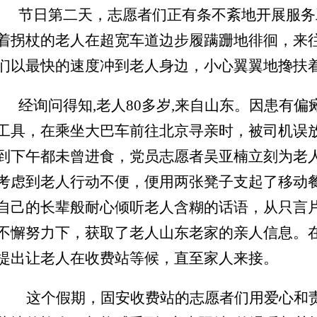
节日第二天，志愿者们正有条不紊地开展服务
着拐杖的老人在超宽车道边步履蹒跚地徘徊，来
们
以最快的速度冲到老人身边，小心翼翼地搀扶
经
询问得知
,
老人
80多岁
,
来自山东。因患有偏
工具，在乘坐大巴车前往北京寻亲时，
被司机
误
到下午都未曾进食，党员志愿者吴亚楠立刻
为老
考虑到老人行动不便，便用两张凳子支起了移动
自己的长辈般
耐心倾听老人含糊的话语，
从只言
不懈努力下，获取了老人
山东老家的亲人信息。
提出让老人在收费站等候
，
直至家人来接
。
这个假期，固安收费站的志愿者们用爱心和