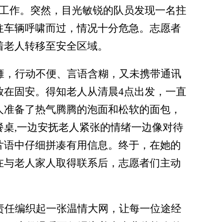
工作。突然，目光敏锐的队员发现一名拄
往车辆呼啸而过，情况十分危急。志愿者
着老人转移至安全区域。
瘫，行动不便、言语含糊，又未携带通讯
放在固安。得知老人从清晨
4点出发，一直
人准备了热气腾腾的泡面和松软的面包，
餐桌
,
一边安抚老人紧张的情绪一边
像对待
片语中仔细拼凑有用信息。终于，在她的
在
与老人
家人取得
联系
后，
志愿者们主动
责任编织起一张温情大网，让每一位途经