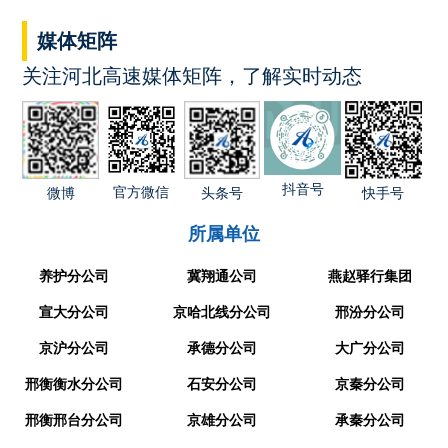
媒体矩阵
关注河北高速媒体矩阵，了解实时动态
抖音号
官方微信
快手号
微博
头条号
所属单位
养护分公司
冀翔通公司
燕赵驿行集团
宣大分公司
京哈北线分公司
邢汾分公司
京沪分公司
承德分公司
大广分公司
邢衡衡水分公司
石安分公司
京秦分公司
邢衡邢台分公司
京雄分公司
承秦分公司