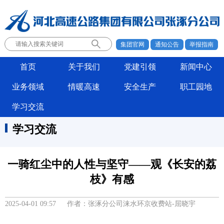
集团官网
通知公告
举报指南
首页
关于我们
党建引领
新闻中心
业务领域
情暖高速
安全生产
职工园地
学习交流
学习交流
一骑红尘中的人性与坚守——观《长安的荔
枝》有感
2025-04-01 09:57 作者：张涿分公司涞水环京收费站-屈晓宇