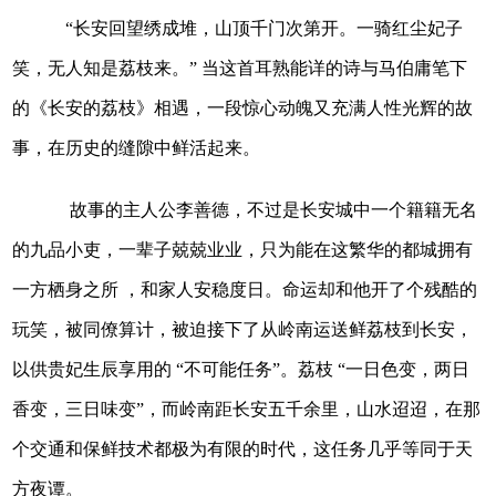
“长安回望绣成堆，山顶千门次第开。一骑红尘妃子
笑，无人知是荔枝来。” 当这首耳熟能详的诗与马伯庸笔下
的《长安的荔枝》相遇，一段惊心动魄又充满人性光辉的故
事，在历史的缝隙中鲜活起来。
故事的主人公李善德，不过是长安城中一个籍籍无名
的九品小吏，一辈子兢兢业业，只为能在这繁华的都城拥有
一方栖身之所 ，和家人安稳度日。命运却和他开了个残酷的
玩笑，被同僚算计，被迫接下了从岭南运送鲜荔枝到长安，
以供贵妃生辰享用的 “不可能任务”。荔枝 “一日色变，两日
香变，三日味变”，而岭南距长安五千余里，山水迢迢，在那
个交通和保鲜技术都极为有限的时代，这任务几乎等同于天
方夜谭。