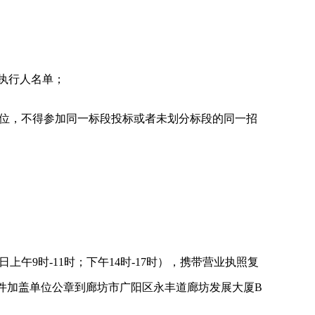
失信被执行人名单；
同单位，不得参加同一标段投标或者未划分标段的同一招
（每日上午9时-11时；下午14时-17时），携带营业执照复
件加盖单位公章到廊坊市广阳区永丰道廊坊发展大厦B