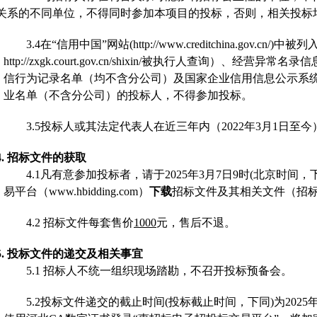
关系的不同单位，不得同时参加本项目的投标，否则，相关投标
3.4
在
“信用中国”网站(http://www.creditchina.gov
http://zxgk.court.gov.cn/shixin/被执行人查询
信行为记录名单（均不含分公司）及国家企业信用信息公示系统（http：
业名单（不含分公司）的投标人，不得参加投标。
3.
5
投标人或其法定代表人在近三年内（
20
2
2年3月1日至
4.
招标文件的获取
4.1
凡有意参加投标者，请于
202
5年3月7日
9
时
(
北京时间，
易平台（
www.hbidding.com）
下载
招标文件及其相关文件（招
4.2
招标文件每套售价
1000
元，售后不退。
5.
投标文件的递交及相关事宜
5.1
招标人不统一组织现场踏勘，不召开投标预备会。
5.2
投标文件递交的截止时间
(投标截止时间，下同)为2025年