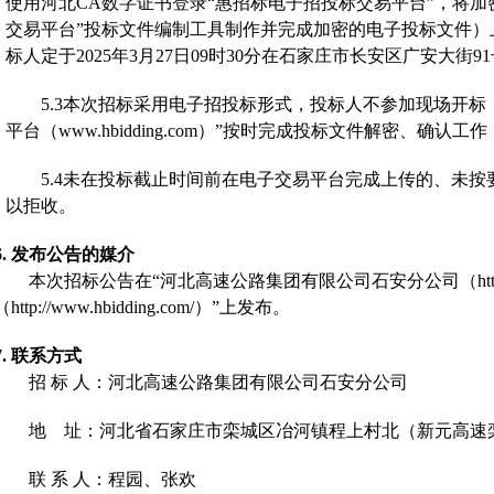
使用河北CA数字证书登录“惠招标电子招投标交易平台”，将
交易平台”投标文件编制工具制作并完成加密的电子投标文件
标人定于2025年3月27日09时30分在石家庄市长安区广安大街9
5.3
本次招标采用电子招投标形式，投标人不参加现场开标
平台（www.hbidding.com）”按时完成投标文件解密、
5.4
未在投标截止时间前在电子交易平台完成上传的、未按
以拒收。
6.
发布公告的媒介
本次招标公告在
“
河北高速公路集团有限公司石安分公司（
ht
（
http://www.hbidding.com/
）
”
上发布。
7.
联系方式
招
标
人：河北高速公路集团有限公司石安分公司
地
址：河北省石家庄市栾城区冶河镇程上村北（新元高速
联
系
人：程园、张欢