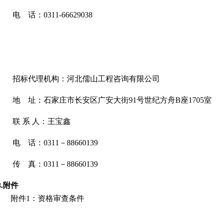
电
话：
0311-66629038
招标代理机构：河北儒山工程咨询有限公司
地
址：
石家庄市长安区广安大街
91号世纪方舟B座1705室
联
系
人：王宝鑫
电
话：
0311－88660139
传
真：
0311－88660139
8
.
附件
附件
1
：
资格审查条件