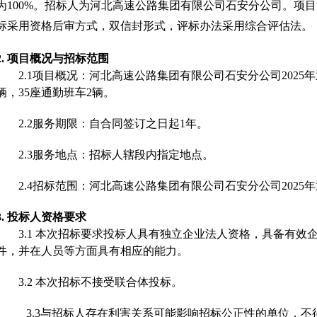
为
100%。招标人为
河北高速公路集团有限公司石安分公司
。项目
标采用资格后审方式，双信封形式，评标办法采用综合评估法
。
2.
项目概况与招标范围
2.1
项目概况
：
河北高速公路集团有限公司石安分公司
202
辆，35座通勤班车2辆。
2
.2
服务期限：自合同签订之日起
1年。
2
.3
服务地点：招标人辖段内指定地点。
2.4招标范围：
河北高速公路集团有限公司石安分公司
202
3.
投标人资格要求
3.1
本次招标要求投标人具有独立企业法人资格，具备有效
件
，并在人员等方面具有相应的能力。
3.2
本次招标不接受联合体投标。
3.3
与招标人存在利害关系可能影响招标公正性的单位，不