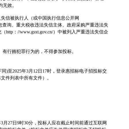
均无效。
.cn/)中被列入失信被执行人（或中国执行信息公开网
）、经营异常名录信息查询、重大税收违法失信主体、政府采购严重违法失
//www.gsxt.gov.cn/）中被列入严重违法失信企
今）有行贿犯罪行为的，不得参加投标。
下同
)
至
202
5年3月12日
17
时，登录惠招标电子招投标交
标文件列表中所有文件）
。
3月27日9时
3
0分，投标人应在截止时间前通过互联网