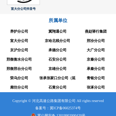
宣大分公司抖音号
所属单位
养护分公司
冀翔通公司
燕赵驿行集团
宣大分公司
京哈北线分公司
邢汾分公司
京沪分公司
承德分公司
大广分公司
邢衡衡水分公司
石安分公司
京秦分公司
邢衡邢台分公司
京雄分公司
承秦分公司
荣乌分公司
张承张家口分公司（延
青银分公司
廊坊分公司
崇分公司）
石黄分公司
张涿分公司
Copyright © 河北高速公路集团有限公司 All rights reserved
备案号：冀ICP备06025374号
冀公网安备 13019902000420号