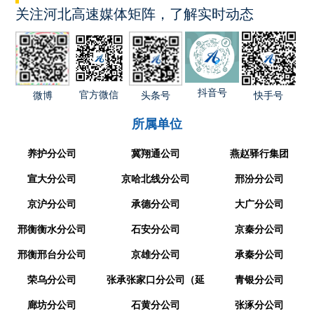
关注河北高速媒体矩阵，了解实时动态
抖音号
官方微信
快手号
微博
头条号
所属单位
养护分公司
冀翔通公司
燕赵驿行集团
宣大分公司
京哈北线分公司
邢汾分公司
京沪分公司
承德分公司
大广分公司
邢衡衡水分公司
石安分公司
京秦分公司
邢衡邢台分公司
京雄分公司
承秦分公司
荣乌分公司
张承张家口分公司（延
青银分公司
廊坊分公司
崇分公司）
石黄分公司
张涿分公司