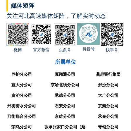
媒体矩阵
关注河北高速媒体矩阵，了解实时动态
抖音号
官方微信
快手号
微博
头条号
所属单位
养护分公司
冀翔通公司
燕赵驿行集团
宣大分公司
京哈北线分公司
邢汾分公司
京沪分公司
承德分公司
大广分公司
邢衡衡水分公司
石安分公司
京秦分公司
邢衡邢台分公司
京雄分公司
承秦分公司
荣乌分公司
张承张家口分公司（延
青银分公司