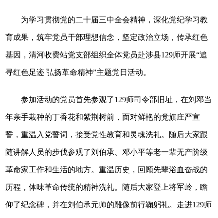
为学习贯彻党的二十届三中全会精神，深化党纪学习教
育成果，筑牢党员干部理想信念，坚定政治立场，传承红色
基因，清河收费站党支部组织全体党员赴涉县129师开展“追
寻红色足迹 弘扬革命精神”主题党日活动。
参加活动的党员首先参观了129师司令部旧址，在刘邓当
年亲手栽种的丁香花和紫荆树前，面对鲜艳的党旗庄严宣
誓，重温入党誓词，接受党性教育和灵魂洗礼。随后大家跟
随讲解人员的步伐参观了刘伯承、邓小平等老一辈无产阶级
革命家工作和生活的地方。重温历史，回顾先辈浴血奋战的
历程，体味革命传统的精神洗礼。随后大家登上将军岭，瞻
仰了纪念碑，并在刘伯承元帅的雕像前行鞠躬礼。走进129师