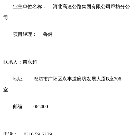
业主单位名称：
河北高速公路集团有限公司廊坊分公
司
项目经理：
鲁健
联系人：苗永超
地址：
廊坊市广阳区永丰道廊坊发展大厦
B
座
706
室
邮编：
065000
电话：
0316-5912139