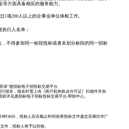
金等方面具备相应的服务能力。
过
1
项
200
人以上的企事业单位体检工作。
被执行人名单
；
位，不得参加同一标段投标或者未划分标段的同一招标
登录“惠招标电子招投标交易平台
目进行报名，报名时需上传《医疗机构执业许可证》扫描件并加
流程详见惠招标电子招标投标交易平台
帮助中心。
-
日
时
分，投标人应在截止时间前将投标文件递交至廊坊市广
9
30
标文件，招标人将予以拒收。