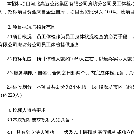
本招标项目
河北高速公路集团有限公司廊坊分公司员工体检
司
，招标项目资金来自
企业自筹
，项目出资比例为
100%
。该项
2.
项目概况与招标范围
2.1
项目概况：员工体检作为员工身体状况检查的必要手段，
有限公司廊坊分公司员工体检提供服务。
2.2
招标范围：预计体检人数约
1069
人左右，以最终实际人数
2.3
服务期限：自签订合同之日起两个月内完成体检服务，具
2.4
标段划分：本项目共划分为
3
个标段，
1
标段廊坊市区（约
（约
229
人）。
3.
投标人资格要求
3.1
本次招标要求投标人须具备：
3.1.1
具有独立法人资格，二级及以上医院的医疗机构或独立