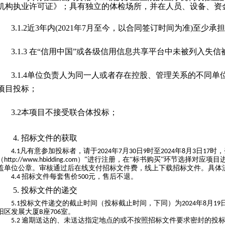
机构执业许可证》；具有独立的体检场所，并在人员、设备、资
3.1.2
近
3
年内
(2021
年
7
月至今，以合同签订时间为准
)
至少承担
3.1.3
在“信用中国”
或各级信用信息共享平台
中未被列入失信
3.1.4
单位负责人为同一人或者存在控股、管理关系的不同单
项目投标；
3.2
本项目不接受联合体投标；
4.
招标文件的获取
凡有意参加投标者，请于
年
月
日
时至
年
月
日
时，
4.1
2024
7
30
9
2024
8
3
17
（
）”进行注册，在“标书购买”环节选择对应项
http://www.hbidding.com
盖单位公章。审核通过后在线支付招标文件费，线上下载招标文件。具体
招标文件每套售价
元，售后不退。
4.4
500
5.
投标文件的递交
投标文件递交的截止时间（投标截止时间，下同）为
年
月
5.1
2024
8
19
阳区发展大厦
座
室。
B
706
逾期送达的、未送达指定地点的或不按照招标文件要求密封的投
5.2