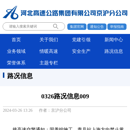
集团官网
通知公告
举报指南
首页
关于我们
党建引领
新闻中心
业务领域
情暖高速
安全生产
路况信息
荣誉体系
主题专栏
路况信息
0326路况信息009
2024-03-26 13:26 作者：京沪分公司
接高速交警通知：因养护施工，青县站上海方向禁止黄