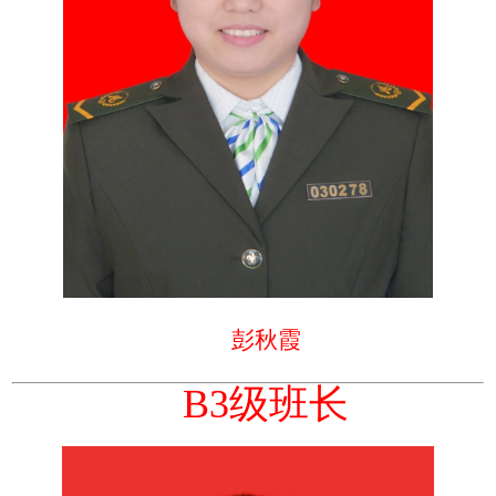
彭秋霞
B3级班长