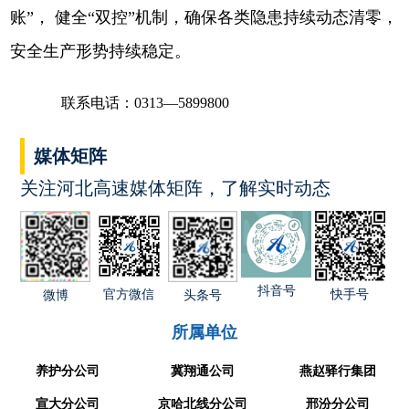
账”，
健全
“双控”机制，确保各类隐患持续动态清零，
安全生产形势持续稳定。
联系电话：0313—5899800
媒体矩阵
关注河北高速媒体矩阵，了解实时动态
抖音号
官方微信
快手号
微博
头条号
所属单位
养护分公司
冀翔通公司
燕赵驿行集团
宣大分公司
京哈北线分公司
邢汾分公司